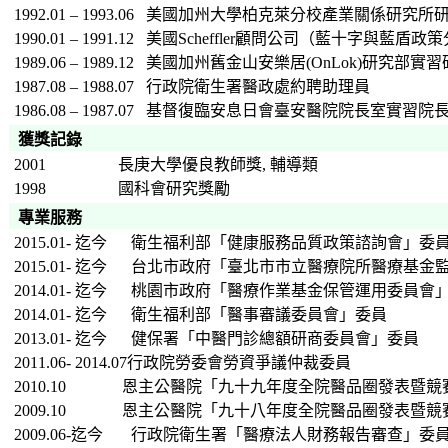
1992.01 – 1993.06
美國加州大學柏克萊分校產業關係研究所
1990.01 – 1991.12
美國Scheffler顧問公司（藍十字與藍盾
1989.06 – 1989.12
美國加州舊金山安樂居(OnLok)研究部實習
1987.08 – 1988.07 行政院衛生署醫政處約聘助理員
1986.08 – 1987.07
基督復臨安息日會臺安醫院院長室實習院
獲獎記錄
2001
長庚大學優良教師獎, 輔導類
1998
國科會研究獎勵
專業服務
2015.01- 迄今 衛生福利部
「健康服務品質政策諮詢會」委
2015.01- 迄今 台北市政府
「臺北市市立醫療院所醫療基金
2014.01- 迄今 桃園市政府
「醫療作業基金保管運用委員會
2014.01- 迄今 衛生福利部
「醫事審議委員會」委員
2013.01- 迄今 健保署
「中醫門診總額研商委員會」委員
2011.06-
2014.07行政院勞委會勞資爭議仲裁委員
2010.10 恩主公醫院「九十九年度全院醫品圈發表暨競
2009.10 恩主公醫院「九十八年度全院醫品圈發表暨競
2009.06-
迄今
行政院衛生署「醫療法人財務報告審查」委