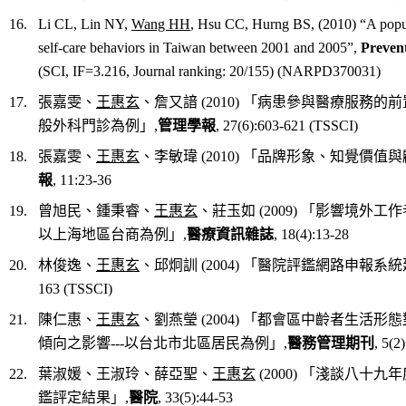
16. Li CL, Lin NY,
Wang HH
, Hsu CC, Hurng BS, (2010) “A popul
self-care behaviors in Taiwan between 2001 and 2005”,
Preven
(SCI, IF=3.216, Journal ranking: 20/155) (NARPD370031)
17. 張嘉雯、
王惠玄
、詹又諳 (2010) 「病患參與醫療服務
般外科門診為例」,
管理學報
, 27(6):603-621 (TSSCI)
18. 張嘉雯、
王惠玄
、李敏瑋 (2010) 「品牌形象、知覺價
報
, 11:23-36
19. 曾旭民、鍾秉睿、
王惠玄
、莊玉如 (2009) 「影響境外
以上海地區台商為例」,
醫療資訊雜誌
, 18(4):13-28
20. 林俊逸、
王惠玄
、邱炯訓 (2004) 「醫院評鑑網路申報系統
163 (TSSCI)
21.
陳仁惠、
王惠玄
、劉燕瑩 (2004) 「都會區中齡者生活
傾向之影響---以台北市北區居民為例」,
醫務管理期刊
, 5(2
22.
葉淑媛、王淑玲、薛亞聖、
王惠玄
(2000)
「淺談八十九年
鑑評定結果」
,
醫院
, 33(5):44-53