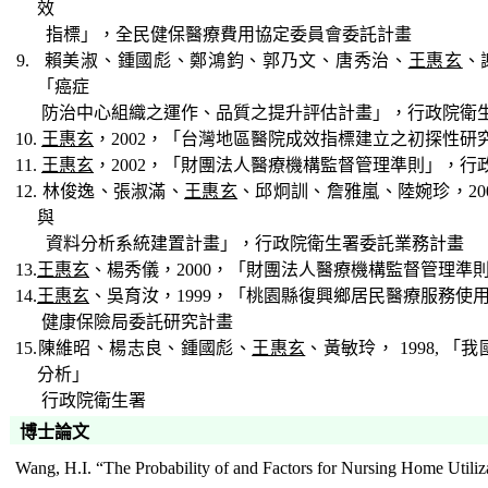
效
指標」，全民健保醫療
費用協定委員會委託計畫
9. 賴美淑
、鍾國彪、鄭鴻鈞、郭乃文、唐秀治、
王惠玄
、
「癌症
防治中心組織之運作、
品質之提升評估計畫」，行政院衛
10.
王惠玄
，
2002
，「台灣地區醫院成效指標建立之初探性研
11.
王惠玄
，
2002
，「財團法人醫療機構監督管理準則」，行
12. 林俊逸、張淑滿、
王惠玄
、邱炯訓、詹雅嵐、陸婉珍，
20
與
資料分析系統建置計
畫」，行政院衛生署委託業務計畫
13.
王惠玄
、楊秀儀，
2000
，「財團法人醫療機構監督管理準
14.
王惠玄
、吳育汝，
1999
，「桃園縣復興鄉居民醫療服務使
健康保險局委託研究計畫
15.陳維昭、楊志良、鍾國彪、
王惠玄
、黃敏玲，
1998,
「我
分析」
行政院衛生署
博士論文
Wang, H.I. “The Probability of and Factors for Nursing Home Utili