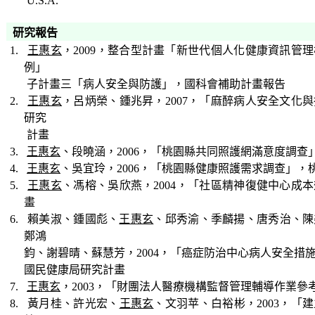
U.S.A.
研究報告
1.
王惠玄
，
2009
，整合型計畫「新世代個人化健康資訊管理
例」
子計畫三「病人安全
與防護」，國科會補助計畫報告
2.
王惠玄
，呂炳榮、鍾兆昇，
2007
，「麻醉病人安全文化與
研究
計畫
3.
王惠玄
、段曉涵，
2006
，「桃園縣共同照護網滿意度調查
4.
王惠玄
、吳宜玲，
2006
，「桃園縣健康照護需求調查」，
5.
王惠玄
、馮榕、吳欣燕，
2004
，「社區精神復健中心成本
畫
6. 賴美淑
、鍾國彪、
王惠玄
、邱秀渝、季麟揚、唐秀治、陳
鄭鴻
鈞、謝碧晴、
蘇慧芳，
2004
，「癌症防治中心病人安全措
國民健康局研究計畫
7.
王惠玄
，
2003
，「財團法人醫療機構監督管理輔導作業參
8. 黃月桂、許光宏、
王惠玄
、文羽苹、白裕彬，
2003
，「建