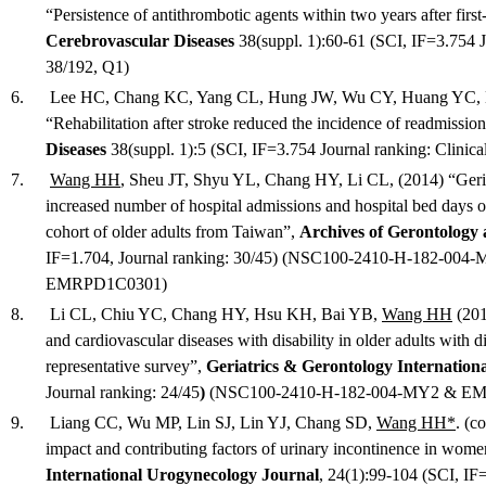
“Persistence of antithrombotic agents within two years after first
Cerebrovascular Diseases
38(suppl. 1):60-61 (SCI, IF=3.754 J
38/192, Q1)
6. Lee HC, Chang KC, Yang CL, Hung JW, Wu CY, Huang YC, 
“Rehabilitation after stroke reduced the incidence of readmissio
Diseases
38(suppl. 1):5 (SCI, IF=3.754 Journal ranking: Clinic
7.
Wang HH
, Sheu JT, Shyu YL, Chang HY, Li CL, (2014) “Geriat
increased number of hospital admissions and hospital bed days o
cohort of older adults from Taiwan”,
Archives of Gerontology 
IF=1.704, Journal ranking: 30/45) (NSC100-2410-H-182-00
EMRPD1C0301)
8. Li CL, Chiu YC, Chang HY, Hsu KH, Bai YB,
Wang HH
(201
and cardiovascular diseases with disability in older adults with d
representative survey”,
Geriatrics & Gerontology Internationa
Journal ranking: 24/45
)
(NSC100-2410-H-182-004-MY2 & E
9. Liang CC, Wu MP, Lin SJ, Lin YJ, Chang SD,
Wang HH*
. (c
impact and contributing factors of urinary incontinence in women 5
International Urogynecology Journal
, 24(1):99-104 (SCI, IF