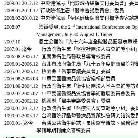
2009.01-
2012.12
中央健保局「門診透析總額支付委員會」委
2008.01-2011.12
行政院衛生署「醫事審議委員會」委員
2008.03-2010.12
中央健保局「全民健康保險支付標準專家諮
nd
2008.07
籌辦委員
, the 2
International Conference on Op
Management,
July 30-August 1, Taipei
2007.10
恩主公醫院「九十六年度全院醫品圈發表暨競
2007.01-
迄今
行政院衛生署「醫療社團法人審查輔導小組
2006.08-2006.12
宜蘭縣衛生局醫政督導考核委員
2006.01-2006.12
台北市政府衛生局「九十五年度健康醫院評
2005.01-2006.12
桃園縣「醫事審議委員會」委員
2005.08-2008.08
中華民國醫療品質協會編輯部委員
2004.09-2004.12
行政院衛生署「衛生財團法人基金會輔導訪
2002.07-2005.07
中華民國醫療品質協會學術發展委員會委員
2001.01-2002.12
桃園縣「醫事審議委員會」委員
2000.01-2012.12
行政院衛生署「醫療法人訪查輔導小組」委
1999.01-2003.12 台灣
醫院評鑑暨醫療品質策進會研究諮詢委
2000.01
-
迄今
台灣公共衛生雜誌、長庚醫學雜誌、醫務管
學刊等期刊論文審稿委員