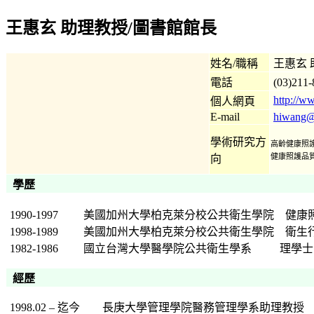
王惠玄 助理教授/圖書館館長
姓名/職稱
王惠玄 
電話
(03)211
http://w
個人網頁
E-mail
hiwang@
學術研究方
高齡健康照護
健康照護品質
向
學歷
1990-1997
美國加州大學柏克萊分校公共衛生學院
健康
1998-1989
美國加州大學柏克萊分校公共衛生學院
衛生
1982-1986
國立台灣大學醫學院公共衛生學系
理學士
經歷
1998.02 – 迄今
長庚大學管理學院醫務管理學系助理教授