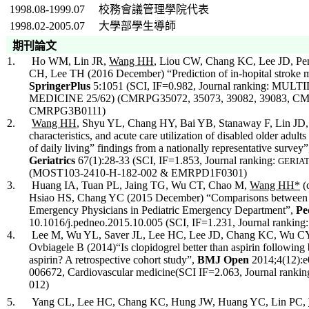
1998.08-1999.07
校務會議管理學院代表
1998.02-2005.07
大學部學生導師
期刊論文
1. Ho WM, Lin JR,
Wang HH
, Liou CW, Chang KC, Lee JD, Pe
CH, Lee TH (2016 December) “Prediction of in-hopital stroke mort
SpringerPlus
5:1051 (SCI, IF=0.982, Journal ranking: M
MEDICINE 25/62) (CMRPG35072, 35073, 39082, 39083,
CMRPG3B0111)
2.
Wang HH
, Shyu YL, Chang HY, Bai YB, Stanaway F, Lin JD,
characteristics, and acute care utilization of disabled older adults
of daily living” findings from a nationally representative survey
Geriatrics
67(1):28-33 (SCI, IF=1.853, Journal ranking:
GERIA
(MOST103-2410-H-182-002 & EMRPD1F0301)
3. Huang IA, Tuan PL, Jaing TG, Wu CT, Chao M,
Wang HH*
(
Hsiao HS, Chang YC (2015 December) “Comparisons between Ful
Emergency Physicians in Pediatric Emergency Department”,
Pe
10.1016/j.pedneo.2015.10.005 (SCI, IF=1.231, Journal ranki
4. Lee M, Wu YL, Saver JL, Lee HC, Lee JD, Chang KC, Wu C
Ovbiagele B (2014)“Is clopidogrel better than aspirin following
aspirin? A retrospective cohort study”,
BMJ Open
2014;4(12):e
006672, Cardiovascular medicine(SCI IF=2.063, Journal rank
012)
5. Yang CL, Lee HC, Chang KC, Hung JW, Huang YC, Lin PC,