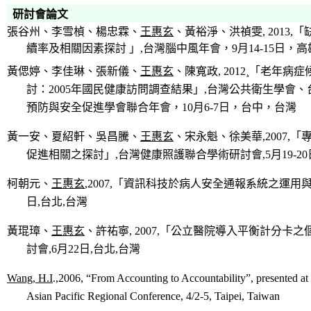
研討會論文
張谷州、李雪楨、楊忠霖、
王惠玄
、黃裕淨、洪禎雯, 2013
續率及相關因素探討 」,
台灣腦中風年會，9月14-15日，
黃偲婷、李佳琳、張新儀、
王惠玄
、陳寬政, 2012¸「老年
討：2005
年國民健康訪問調查結果」,台灣公共衛生學會、
預防與安全促進學會聯合年會，10月6-7日，台中，台灣
黃一安、夏紹軒、吳昌騰、
王惠玄
、宋永魁、徐美華,
2007
,
「
促進相關之探討」,台灣健康照護聯合學術研討會
,
5
月
19-20
柯朝元、
王惠玄
,
2007,
「資訊科技於病人安全通報系統之運用
日
,
台北
,
台灣
黃琨璋、
王惠玄
、許祐寧
, 2007
,
「公立醫院導入平衡計分卡之
討會
,
6
月
22
日
,
台北
,
台灣
Wang, H.I
.,2006, “From Accounting to Accountability”, presented at 
Asian Pacific Regional Conference, 4/2-5, Taipei, Taiwan