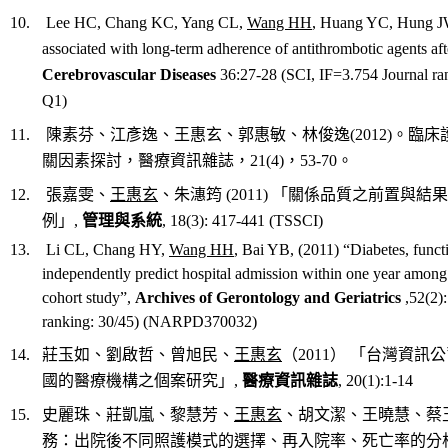
10. Lee HC, Chang KC, Yang CL,
Wang HH
, Huang YC, Hung JW
associated with long-term adherence of antithrombotic agents afte
Cerebrovascular Diseases
36:27-28 (SCI, IF=3.754 Journal ra
Q1)
11. 陳素芬、江彥逸、王惠玄、郭惠敏、林俊逸(2012)。
關因素探討，醫療資訊雜誌，21(4)，53-70。
12. 張嘉雯、
王惠玄
、朱潓筠 (2011) 「關係品質之前置與
例」,
管理與系統
, 18(3): 417-441 (TSSCI)
13. Li CL, Chang HY,
Wang HH
, Bai YB, (2011) “Diabetes, functio
independently predict hospital admission within one year among 
cohort study”,
Archives of Gerontology and Geriatrics
,52(2):
ranking: 30/45) (NARPD370032)
14. 莊玉如、劉啟哲、曾旭民、
王惠玄
（2011） 「台灣資
國的醫療機構之個案研究」,
醫療資訊雜誌
, 20(1):1-14
15. 史麗珠、莊凱嵐、黎慧芳、
王惠玄
、胡文潔、王曉慧、蔡玉霞
務：出院後不同照護模式的選擇、再入院率、死亡率的分析