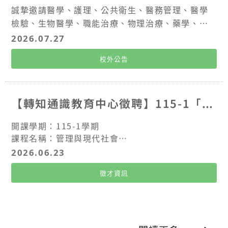
誠摯邀請醫學、護理、公共衛生、醫務管理、醫學
檢驗、生物醫學、職能治療、物理治療、藥學、生
物科技、生命科學及其他醫療健康相關領域學生組
2026.07.27
隊參與，結合臨床專業與AI應用能力，透過真實企
校外公告
業命題，共同探索智慧醫療與智慧製藥的創新解決
方案。
【轉知通識教育中心徵聘】115-1「管理與現代社會」課程教學助理 (TA)
開課學期：115-1學期
課程名稱：管理與現代社會
開課單位：通識教育中心
2026.06.23
上課時間：週一 13:10-16:00 及 週二 13:10-16:0
徵才資訊
0