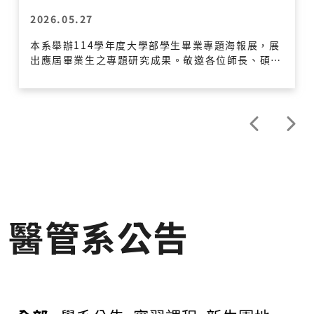
2026.05.27
本系舉辦114學年度大學部學生畢業專題海報展，展
出應屆畢業生之專題研究成果。敬邀各位師長、碩士
班同學及大學部各年級同學蒞臨參觀指導，並參與優
秀海報票選。 【海報展示資訊】 展示時間： 2026
年5月27日(三)下午 至 5月30日(六)畢業典禮結束止
展示地點： 管理大樓 6 樓 醫管系走道 【票選與頒獎
活動日程】2026年5月29日(五) 9:30 - 10:00
｜ 簽到並領取選票 10:00 - 11:30 ｜ 專題交流
與票選時間（11:30 選票收件截止） 12:00 - 1
3:00 ｜ 畢業生餐敘 13:00 - 14:00 ｜ 優秀海報
頒獎典禮（地點：醫管系大會議室）
醫管系公告