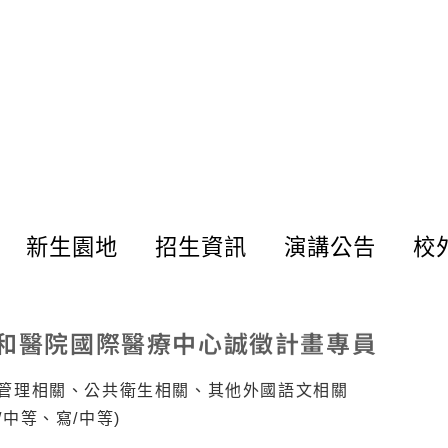
 錄取名額：5 名。 採
究科 全球健康研究 內容摘
課程：國內實習一（2學分，
為什麼出生的國家會影響健
程）。 二、 申請作業：
康？讓我們透過全球數據，
意申請之同學，請務必先敦
同探討世界健康不平等的現
系上專任老師擔任實習指導
與未來。 歡迎同學踴躍報名
師，並於 2026年6月1日
加，報名連結：請點選 htt
星期一）下午 4:00 前，備
s://forms.cloud.microso
 實習申請表及計劃表 及 「歷
r/a6vnHzcrvM?origin=Q
成績單」送至系辦公室，逾
de
恕不受理。
新生園地
招生資訊
演講公告
校
和醫院國際醫療中心誠徵計畫專員
務管理相關、公共衛生相關、其他外國語文相關
中等、寫/中等)