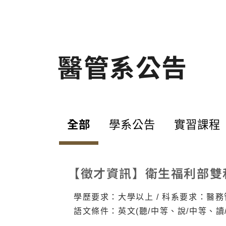
月27日(三)下午 至 5月30日
200 元。
(六)畢業典禮結束止 展示地
計
點： 管理大樓 6 樓 醫管系走道
選修課
【票選與頒獎活動日程】2026
有
年5月29日(五) 9:30 - 1
請
醫管系公告
0:00 ｜ 簽到並領取選票 1
老
0:00 - 11:30 ｜ 專題交流與票
（
選時間（11:30 選票收件截
齊
止） 12:00 - 13:00 ｜ 畢
年
業生餐敘 13:00 - 14:00 ｜
期
優秀海報頒獎典禮（地點：醫
管系大會議室）
全部
學系公告
實習課程
【徵才資訊】衛生福利部雙
學歷要求：大學以上 / 科系要求：醫
語文條件：英文(聽/中等、說/中等、讀/