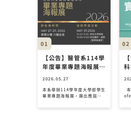
01
02
【公告】醫管系114學
【
年度畢業專題海報展暨
科
優秀海報票選活動
2
2026.05.27
20
知
本系舉辦114學年度大學部學生
本
畢業專題海報展，展出應屆畢
of
業生之專題研究成果。敬邀各
實
位師長、碩士班同學及大學部
一、 
各年級同學蒞臨參觀指導，並
學部
參與優秀海報票選。 【海報展
0
示資訊】 展示時間： 2026年5
（共 