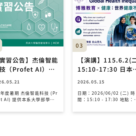
03
實習公告】杰倫智能
【演講】115.6.2(
技（Profet AI）20
15:10-17:30 日本
6年暑期實習申請通
天堂大學/白山芳久
26.05.21
2026.05.15
教授 主講
年度暑期 杰倫智能科技 (Pr
日期：2026/06/02 (二) 時
et AI) 提供本系大學部學生
間：15:10 - 17:30 地點：
習機會，相關資訊如下：
理大樓 醫務管理學系 六樓
實習規劃： 申請資格：大
議室 演講者：白山芳久 准
三年級學生。 實習期間：2
(Associate Prof. Yoshihi
26年7月13日至8月21日止
Shirayama) 現職：日本
6 週）。 實習薪資：時薪
堂大學 國際博雅學部 / 醫