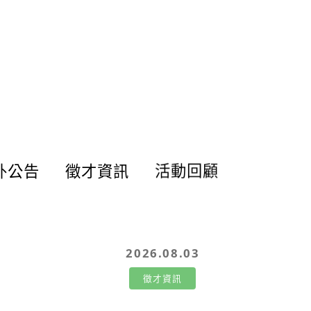
要：
院、相關醫療生技產業服務的
ONSUK P
畢業生，校友表現傑出亮眼。
過線上分享
共
難得的是，曾有一對醫管兄弟
合作模式。
狀
檔－陳威宇(B03)與陳威志(B0
參加。 報名
參
5)同學先後就讀本系，感謝陳
活動附午餐*
p
媽媽對長庚醫管系的信任，將
ft/
兩位優秀小孩交給醫管系。兩
RCo
位同學不僅帥氣，在校學習表
現優秀，也協助管院部門各項
行政事務，深獲師長肯定。踏
出校門後，兩人於美商醫藥健
康產業發展出色，因此本次特
外公告
徵才資訊
活動回顧
別邀請這對兄弟檔回到母校分
享，談談從大學到職場的經歷
及給學弟妹們的建議，歡迎有
興趣的同學報名參加！
2026.08.03
徵才資訊